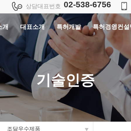
02-538-6756
상담대표번호
소개
대표소개
특허개발
특허경영컨설
소개
방송출연
특허사업
특허기술거래/라이
아이템개발
길/
저서
특허 사업ITEM개
기술인증
안내
특허IDEA컨설팅
기업인증
세계 3대
현황표
특허자산화
인명사전 등재
특허사업성평가
실적
자료
브TV
조달우수제품