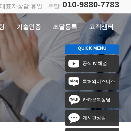
010-9880-7783
대표자상담 휴일 · 주말
팅
기술인증
조달등록
고객센터
QUICK MENU
센싱
성능인증
입찰참가자격등록
공지사항
공식 tv 채널
발대행
조달우수제품
조달물품등록
질문과 답변
특허와비즈니스
신제품인증(NEP)
공장등록
김세영 TV
유튜브 채널
신기술인증(NET)
직접생산확인
카카오톡상담
녹색기술인증
나라장터쇼핑몰
환경마크
다수공급자계약
게시판상담
(MAS)
GR인증