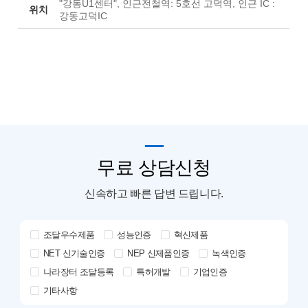
"강동U1센터", 인근전철역: 5호선 고덕역, 인근 IC :
위치
강동고덕IC
무료 상담신청
신속하고 빠른 답변 드립니다.
조달우수제품
성능인증
혁신제품
NET 신기술인증
NEP 신제품인증
녹색인증
나라장터 조달등록
특허개발
기업인증
기타사항